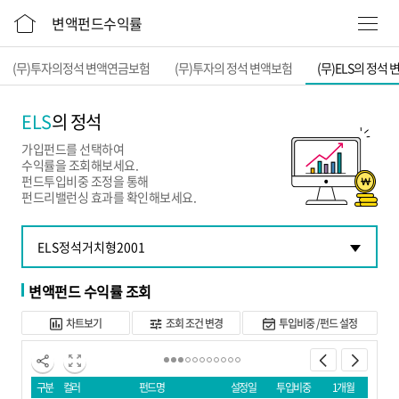
본문 바로가기
변액펀드수익률
(무)투자의정석 변액연금보험
(무)투자의 정석 변액보험
(무)ELS의 정석
ELS
의 정석
가입펀드를 선택하여
수익률을 조회해보세요.
펀드투입비중 조정을 통해
펀드리밸런싱 효과를 확인해보세요.
변액펀드 수익률 조회
차트보기
조회 조건 변경
투입비중 /펀드 설정
구분
컬러
펀드명
설정일
투입비중
1개월