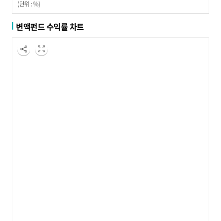
(단위 : %)
변액펀드 수익률 차트