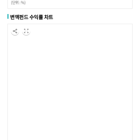
(단위 : %)
변액펀드 수익률 차트