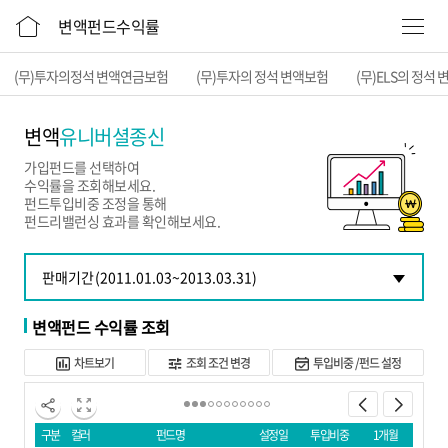
본문 바로가기
변액펀드수익률
(무)투자의정석 변액연금보험
(무)투자의 정석 변액보험
(무)ELS의 정석
변액
유니버셜종신
가입펀드를 선택하여
수익률을 조회해보세요.
펀드투입비중 조정을 통해
펀드리밸런싱 효과를 확인해보세요.
변액펀드 수익률 조회
차트보기
조회 조건 변경
투입비중 /펀드 설정
구분
컬러
펀드명
설정일
투입비중
1개월