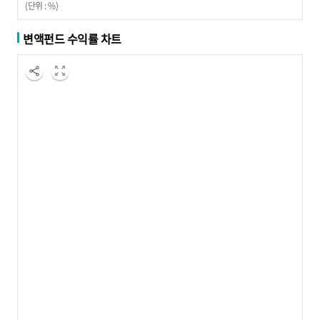
(단위 : %)
변액펀드 수익률 차트