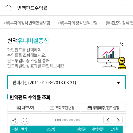
본문 바로가기
변액펀드수익률
(무)투자의정석 변액연금보험
(무)투자의 정석 변액보험
(무)ELS의 정석
변액
유니버셜종신
가입펀드를 선택하여
수익률을 조회해보세요.
펀드투입비중 조정을 통해
펀드리밸런싱 효과를 확인해보세요.
변액펀드 수익률 조회
차트보기
조회 조건 변경
투입비중 /펀드 설정
구분
컬러
펀드명
설정일
투입비중
1개월