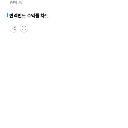
(단위 : %)
변액펀드 수익률 차트