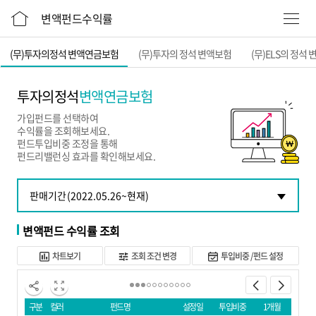
본문 바로가기
변액펀드수익률
(무)투자의정석 변액연금보험
(무)투자의 정석 변액보험
(무)ELS의 정석
투자의정석
변액연금보험
가입펀드를 선택하여
수익률을 조회해보세요.
펀드투입비중 조정을 통해
펀드리밸런싱 효과를 확인해보세요.
변액펀드 수익률 조회
차트보기
조회 조건 변경
투입비중 /펀드 설정
구분
컬러
펀드명
설정일
투입비중
1개월